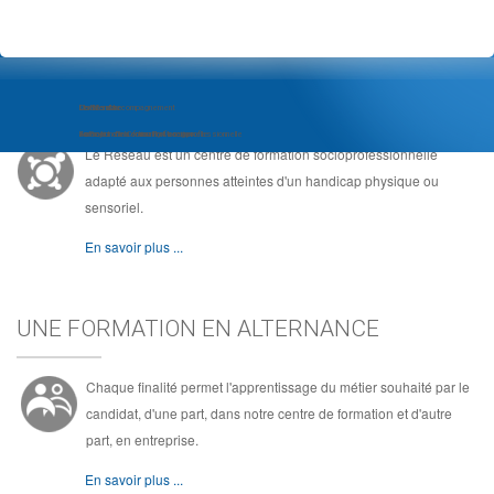
LE RÉSEAU, C'EST ...
Module d'Accompagnement
Com'Com'bre
Le Réseau
au Projet d'Insertion Professionnelle
Formation de Community Manager
Au coeur de la formation socioprofessionnelle
Le Réseau est un centre de formation socioprofessionnelle
adapté aux personnes atteintes d'un handicap physique ou
sensoriel.
En savoir plus ...
UNE FORMATION EN ALTERNANCE
Chaque finalité permet l'apprentissage du métier souhaité par le
candidat, d'une part, dans notre centre de formation et d'autre
part, en entreprise.
En savoir plus ...