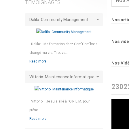
NOS A
TÉMOIGNAGES
Dalila: Community Management
Nos arti
Nos vid
Dalila: Ma formation chez Com'Com'bre a
changé ma vie. Trouve...
Read more
Nos Vidé
Vittorio: Maintenance Informatique
2302
Vittorio: Je suis allé à l’O.N.E.M. pour
prése...
Read more