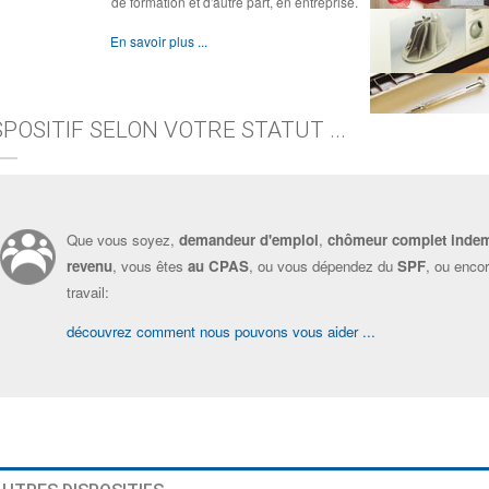
de formation et d'autre part, en entreprise.
En savoir plus ...
SPOSITIF SELON VOTRE STATUT ...
Que vous soyez,
demandeur d'emploi
,
chômeur complet inde
revenu
, vous êtes
au CPAS
, ou vous dépendez du
SPF
, ou enco
travail:
découvrez comment nous pouvons vous aider ...
?