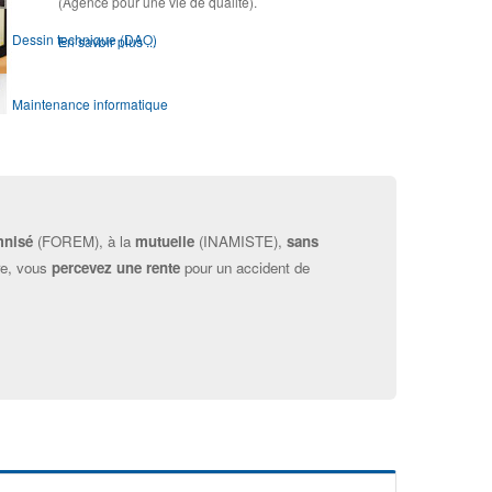
(Agence pour une vie de qualité).
Dessin technique (DAO)
En savoir plus ...
Maintenance informatique
Module OSE !
Webdesign
mnisé
(FOREM), à la
mutuelle
(INAMISTE),
sans
re, vous
percevez une rente
pour un accident de
Infographie prépresse
Présentation des modules d'Orientation & d'Accompagnement
Module d'Orientation ▶