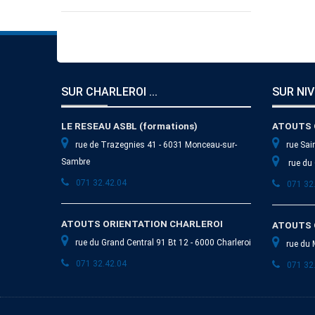
SUR CHARLEROI ...
SUR NIV
LE RESEAU ASBL (formations)
ATOUTS 
rue de Trazegnies 41 - 6031 Monceau-sur-
rue Sai
Sambre
rue du 
071 32.42.04
071 32
ATOUTS ORIENTATION CHARLEROI
ATOUTS 
rue du Grand Central 91 Bt 12 - 6000 Charleroi
rue du 
071 32.42.04
071 32