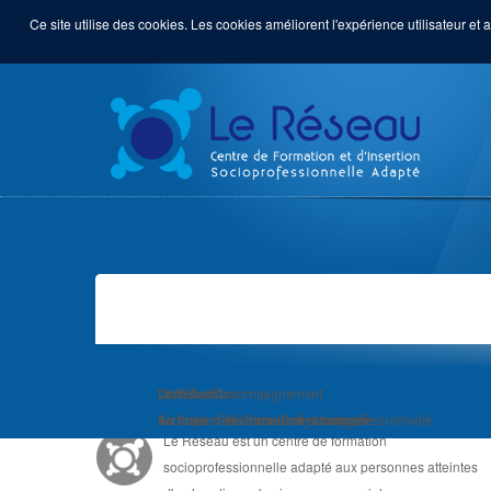
Ce site utilise des cookies. Les cookies améliorent l'expérience utilisateur et a
LE RÉSEAU, C'EST ...
Module d'Accompagnement
Com'Com'bre
Le Réseau
au Projet d'Insertion Professionnelle
Formation de Community Manager
Au coeur de la formation socioprofessionnelle
Le Réseau est un centre de formation
socioprofessionnelle adapté aux personnes atteintes