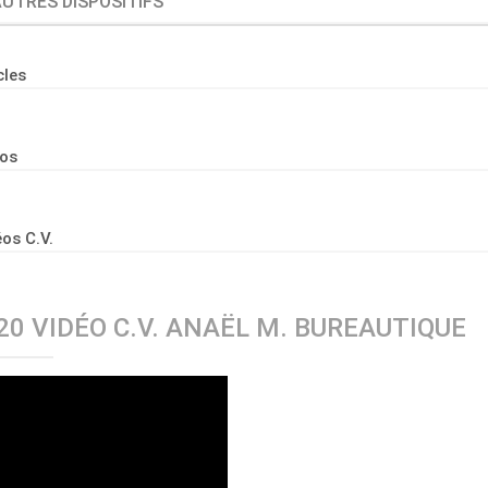
UTRES DISPOSITIFS
Organisation
Conditions e
cles
Professionnelle ▶
Organisation
éos
Professionne
Procédures 
Professionne
os C.V.
Jobcoaching
20 VIDÉO C.V. ANAËL M. BUREAUTIQUE
Jobcoaching ?
Le Jobcoachin
Le Jobcoachin
Contactez not
Le Réseau, c'