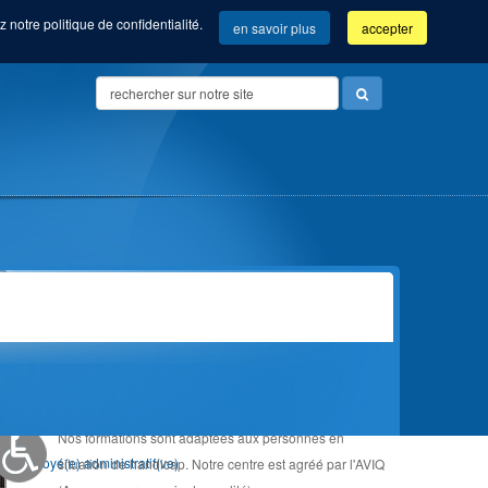
 notre politique de confidentialité.
en savoir plus
accepter
Search
...
Vue d'ensemble de nos formations
ADAPTÉE AU HANDICAP
Community manager (Com'Com'bre)
Nos formations sont adaptées aux personnes en
Orientation &
Employé(e) administratif(ve)
situation de handicap. Notre centre est agréé par l'AVIQ
Accompagnement