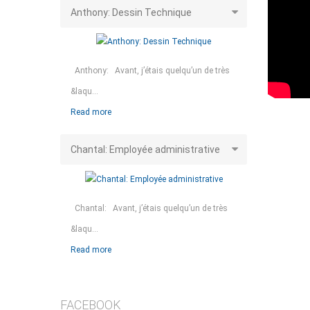
Anthony: Dessin Technique
Anthony: Avant, j’étais quelqu’un de très
&laqu...
Read more
Chantal: Employée administrative
Chantal: Avant, j’étais quelqu’un de très
&laqu...
Read more
FACEBOOK