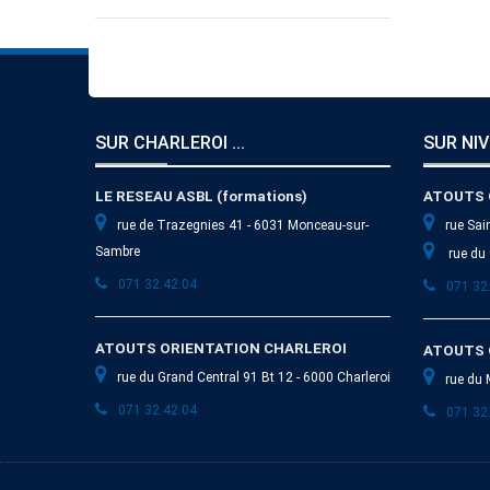
SUR CHARLEROI ...
SUR NIV
LE RESEAU ASBL (formations)
ATOUTS 
rue de Trazegnies 41 - 6031 Monceau-sur-
rue Sai
Sambre
rue du 
071 32.42.04
071 32
ATOUTS ORIENTATION CHARLEROI
ATOUTS 
rue du Grand Central 91 Bt 12 - 6000 Charleroi
rue du 
071 32.42.04
071 32