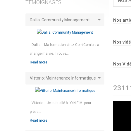
NOS A
TÉMOIGNAGES
Dalila: Community Management
Nos arti
Nos vid
Dalila: Ma formation chez Com'Com'bre a
changé ma vie. Trouve...
Read more
Nos Vidé
Vittorio: Maintenance Informatique
2311
Vittorio: Je suis allé à l’O.N.E.M. pour
prése...
Read more