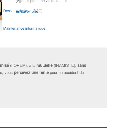
(Agence pour une vie de qualité).
Dessin technique (DAO)
En savoir plus ...
Maintenance informatique
Module OSE !
Webdesign
mnisé
(FOREM), à la
mutuelle
(INAMISTE),
sans
re, vous
percevez une rente
pour un accident de
Infographie prépresse
Présentation des modules d'Orientation & d'Accompagnement
Module d'Orientation ▶