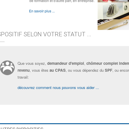
de formation et d'autre part, en entreprise.
En savoir plus ...
SPOSITIF SELON VOTRE STATUT ...
Que vous soyez,
demandeur d'emploi
,
chômeur complet inde
revenu
, vous êtes
au CPAS
, ou vous dépendez du
SPF
, ou enco
travail:
découvrez comment nous pouvons vous aider ...
?