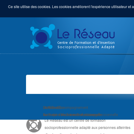
Ce site utilise des cookies. Les cookies améliorent l'expérience utilisateur et a
LE RÉSEAU, C'EST ...
Module d'Accompagnement
Com'Com'bre
Le Réseau
au Projet d'Insertion Professionnelle
Formation de Community Manager
Au coeur de la formation socioprofessionnelle
Le Réseau est un centre de formation
socioprofessionnelle adapté aux personnes atteintes