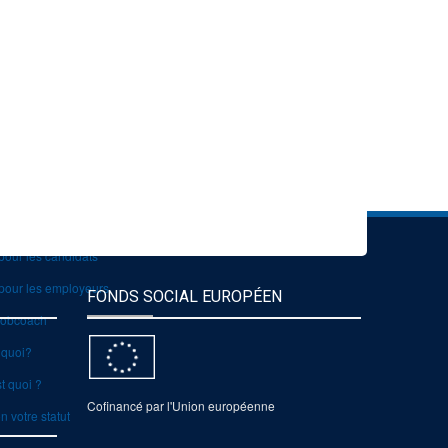
Module d'Accompagnement au Projet d'Insertion Professionnelle
ontenu du module d'Accompagnement au Projet d'Insertion
ission du module d'Accompagnement au Projet d'Insertion
À propos
Qu'est-ce que le Jobcoaching ?
Contact
pour les candidats
pour les employeurs
FONDS SOCIAL EUROPÉEN
 jobcoach
 quoi?
st quoi ?
Cofinancé par l'Union européenne
n votre statut