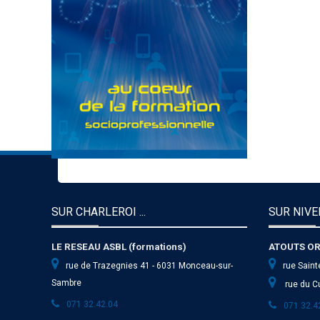
SUR CHARLEROI ...
SUR NIVEL
LE RESEAU ASBL (formations)
ATOUTS OR
rue de Trazegnies 41 - 6031 Monceau-sur-
rue Saint
Sambre
rue du Cu
071 32.42.04
071 32.4