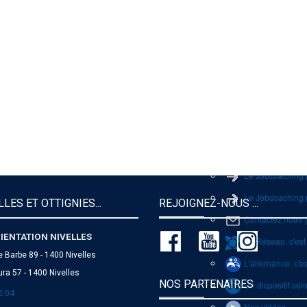
▶
Organisation et c
Professionnelle
Procédures d'adm
Professionnelle
Jobcoaching
Le Jobcoaching 
Le Jobcoaching 
LES ET OTTIGNIES...
REJOIGNEZ-NOUS ...
Contactez notre
IENTATION NIVELLES
Le Réseau, c'est
e Barbe 89 - 1400 Nivelles
L'alternance, c'e
ra 57 - 1400 Nivelles
NOS PARTENAIRES
Un dispositif selo
2.04
Nos vidéos