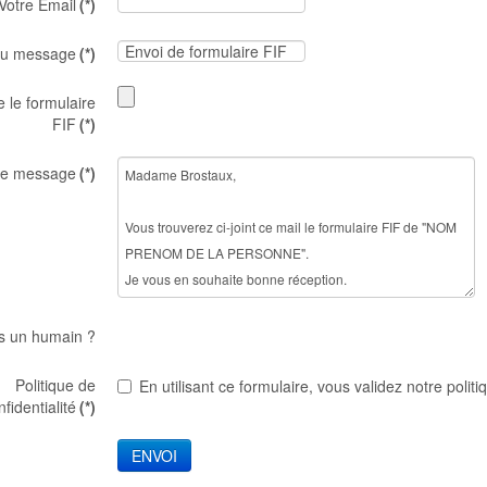
Votre Email
(*)
du message
(*)
e le formulaire
FIF
(*)
re message
(*)
s un humain ?
Politique de
En utilisant ce formulaire, vous validez notre politi
nfidentialité
(*)
ENVOI
Organisation et c
Conditions et pro