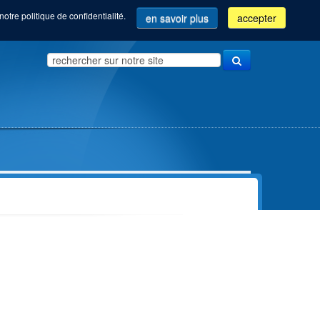
notre politique de confidentialité.
en savoir plus
accepter
Search
...
Vue d'ensemble de nos formations
Community manager (Com'Com'bre)
Orientation &
Employé(e) administratif(ve)
Accompagnement