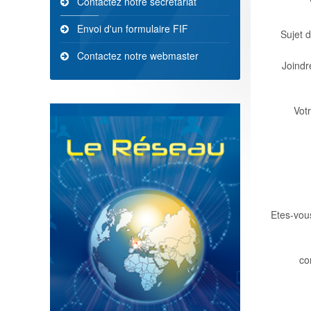
Contactez notre secrétariat
Envoi d'un formulaire FIF
Sujet 
Contactez notre webmaster
Joindr
Vot
Etes-vou
co