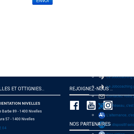
ENVOI
▶
Organisation et c
Professionnelle
Procédures d'adm
Professionnelle
Jobcoaching
Le Jobcoaching 
Le Jobcoaching 
LES ET OTTIGNIES...
REJOIGNEZ-NOUS ...
Contactez notre
IENTATION NIVELLES
Le Réseau, c'est
e Barbe 89 - 1400 Nivelles
L'alternance, c'e
ra 57 - 1400 Nivelles
NOS PARTENAIRES
Un dispositif selo
2.04
Nos vidéos