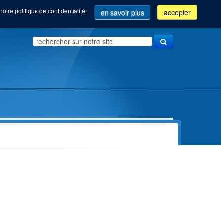
notre politique de confidentialité.
en savoir plus
accepter
Search
...
Vue d'ensemble de nos formations
Community manager (Com'Com'bre)
Orientation &
Employé(e) administratif(ve)
Accompagnement