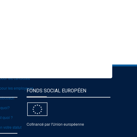
Module d'Accompagnement au Projet d'Insertion Professionnelle
ontenu du module d'Accompagnement au Projet d'Insertion
ission du module d'Accompagnement au Projet d'Insertion
À propos
Qu'est-ce que le Jobcoaching ?
Contact
pour les candidats
pour les employeurs
FONDS SOCIAL EUROPÉEN
 jobcoach
 quoi?
st quoi ?
Cofinancé par l'Union européenne
n votre statut