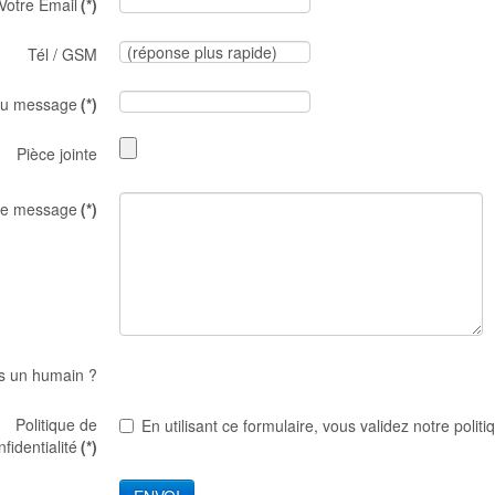
Votre Email
(*)
Tél / GSM
du message
(*)
Pièce jointe
re message
(*)
s un humain ?
Politique de
En utilisant ce formulaire, vous validez notre politi
nfidentialité
(*)
Organisation et c
Conditions et pro