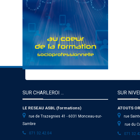
SUR CHARLEROI ...
SUR NIVEL
LE RESEAU ASBL (formations)
ATOUTS OR
rue de Trazegnies 41 - 6031 Monceau-sur-
rue Saint
Sambre
rue du Cu
071 32.42.04
071 32.4