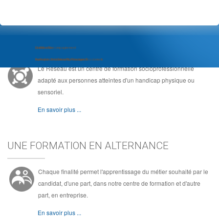
LE RÉSEAU, C'EST ...
Module d'Accompagnement
Com'Com'bre
Le Réseau
au Projet d'Insertion Professionnelle
Formation de Community Manager
Au coeur de la formation socioprofessionnelle
Le Réseau est un centre de formation socioprofessionnelle
adapté aux personnes atteintes d'un handicap physique ou
sensoriel.
En savoir plus ...
UNE FORMATION EN ALTERNANCE
Chaque finalité permet l'apprentissage du métier souhaité par le
candidat, d'une part, dans notre centre de formation et d'autre
part, en entreprise.
En savoir plus ...