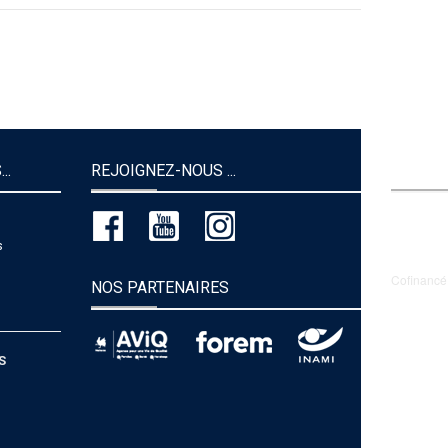
..
REJOIGNEZ-NOUS ...
FONDS 
s
Cofinancé
NOS PARTENAIRES
S