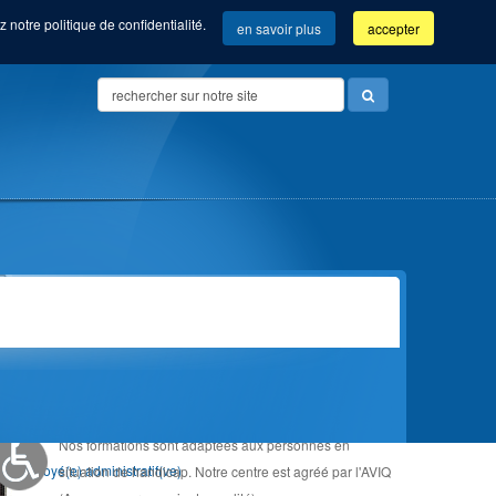
 notre politique de confidentialité.
en savoir plus
accepter
Search
...
Vue d'ensemble de nos formations
ADAPTÉE AU HANDICAP
Community manager (Com'Com'bre)
Nos formations sont adaptées aux personnes en
Orientation &
Employé(e) administratif(ve)
situation de handicap. Notre centre est agréé par l'AVIQ
Accompagnement