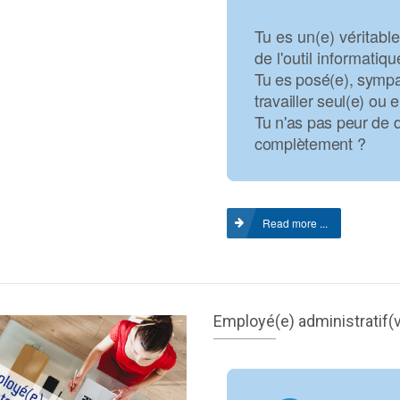
L'alternance, 
Tu es un(e) véritable
Un dispositif s
de l'outil informatiq
Tu es posé(e), sympa
Nos vidéos
travailler seul(e) ou 
Nos articles
Tu n'as pas peur de d
Nos partenair
complètement ?
Politique de c
Le Réseau, c'
Contactez not
Read more ...
secrétariat
Envoi d'un for
FIF
Employé(e) administratif(
Contactez not
webmaster