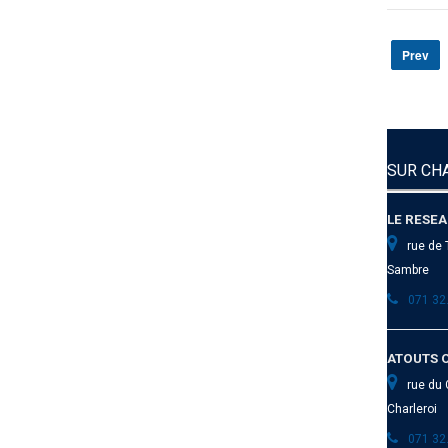
Prev
SUR CHA
LE RESEA
rue de 
Sambre
071 32
ATOUTS 
rue du 
Charleroi
071 32