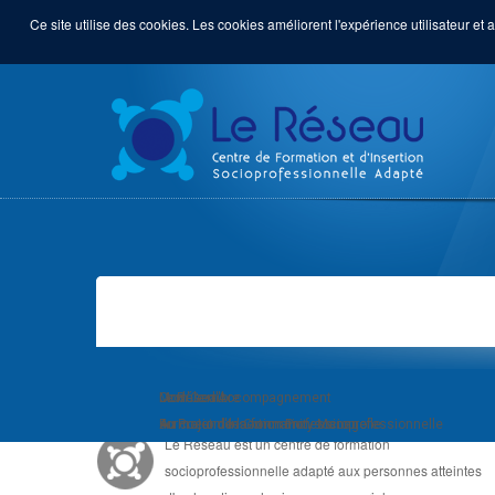
Ce site utilise des cookies. Les cookies améliorent l'expérience utilisateur et a
LE RÉSEAU, C'EST ...
Module d'Accompagnement
Com'Com'bre
Le Réseau
au Projet d'Insertion Professionnelle
Formation de Community Manager
Au coeur de la formation socioprofessionnelle
Le Réseau est un centre de formation
socioprofessionnelle adapté aux personnes atteintes