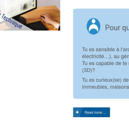
Pour qu
Tu es sensible à l’a
électricité…), au géni
Tu es capable de te 
(3D)?
Tu es curieux(se) de
immeubles, maison
Read more ...