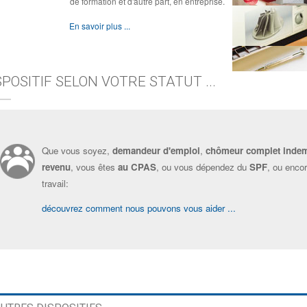
de formation et d'autre part, en entreprise.
En savoir plus ...
SPOSITIF SELON VOTRE STATUT ...
Que vous soyez,
demandeur d'emploi
,
chômeur complet inde
revenu
, vous êtes
au CPAS
, ou vous dépendez du
SPF
, ou enco
travail:
découvrez comment nous pouvons vous aider ...
?