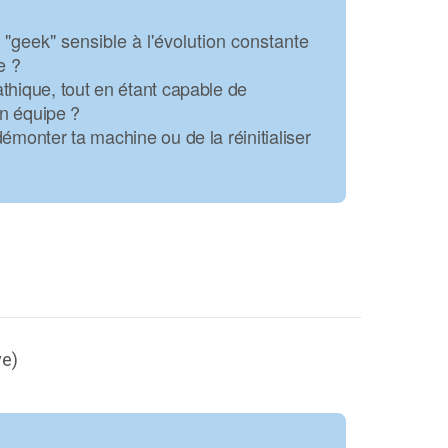
c'est quoi ?
 "geek" sensible à l'évolution constante
elon votre statut
ue ?
thique, tout en étant capable de
en équipe ?
émonter ta machine ou de la réinitialiser
es, notre réseau
onfidentialité
est où?
re
mulaire
ve)
re