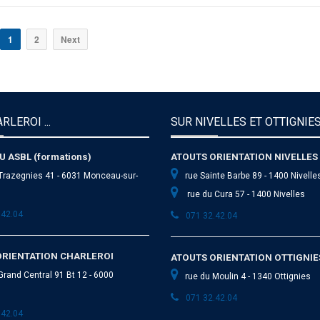
1
2
Next
RLEROI ...
SUR NIVELLES ET OTTIGNIES.
U ASBL (formations)
ATOUTS ORIENTATION NIVELLES
Trazegnies 41 - 6031 Monceau-sur-
rue Sainte Barbe 89 - 1400 Nivelle
rue du Cura 57 - 1400 Nivelles
.42.04
071 32.42.04
ORIENTATION CHARLEROI
ATOUTS ORIENTATION OTTIGNIE
Grand Central 91 Bt 12 - 6000
rue du Moulin 4 - 1340 Ottignies
071 32.42.04
.42.04