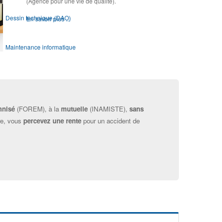
(Agence pour une vie de qualité).
Dessin technique (DAO)
En savoir plus ...
Maintenance informatique
Module OSE !
Webdesign
mnisé
(FOREM), à la
mutuelle
(INAMISTE),
sans
re, vous
percevez une rente
pour un accident de
Infographie prépresse
Présentation des modules d'Orientation & d'Accompagnement
Module d'Orientation ▶