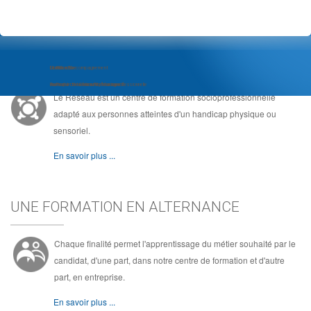
LE RÉSEAU, C'EST ...
Module d'Accompagnement
Com'Com'bre
Le Réseau
au Projet d'Insertion Professionnelle
Formation de Community Manager
Au coeur de la formation socioprofessionnelle
Le Réseau est un centre de formation socioprofessionnelle
adapté aux personnes atteintes d'un handicap physique ou
sensoriel.
En savoir plus ...
UNE FORMATION EN ALTERNANCE
Chaque finalité permet l'apprentissage du métier souhaité par le
candidat, d'une part, dans notre centre de formation et d'autre
part, en entreprise.
En savoir plus ...